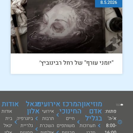
8.5.2026
"יומני עורף" של רחל רבינוביץ׳
מוזיאון
המרכז
אירועים
יגאל
אודות
אדם
החינוכי
אלון
פתוח:
אירועי
אודות
בגליל
א'-ה'
חיים
תרבות
ביוגרפיה
בית
8:00-
תערוכות
משותפים
השכרת
גלריית
יגאל
16:00
חדרי
מכינות
אולמות
תמונות
אלון