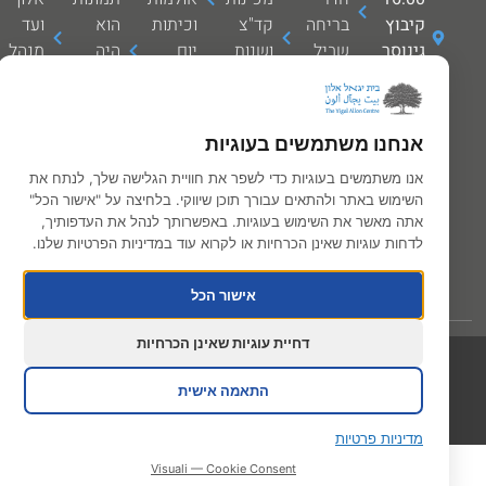
קיבוץ
בריחה
קד"צ
וכיתות
הוא
ועד
גינוסר
שביל
ושנות
יום
היה
מנהל
04-
הפסלים
שירות
אלון
אומר
הצוות
6727700
מידע
כוחות
שישי
ארכיון
שותפים
info@allon.org.il
ושירותים
הביטחון
שבת
חנות
לדרך
אנחנו משתמשים בעוגיות
נווטו
כרטיסים
ילדים
ישראלית
ספרים
צור
אלינו
ונוער
כתבות
קשר
אנו משתמשים בעוגיות כדי לשפר את חוויית הגלישה שלך, לנתח את
השימוש באתר ולהתאים עבורך תוכן שיווקי. בלחיצה על "אישור הכל"
המחלקה
ודרכי
אתה מאשר את השימוש בעוגיות. באפשרותך לנהל את העדפותיך,
הבינלאומית
הגעה
לדחות עוגיות שאינן הכרחיות או לקרוא עוד במדיניות הפרטיות שלנו.
תכנית
English
מבוגרים
אישור הכל
דחיית עוגיות שאינן הכרחיות
הצהרת נגישות
כל הזכויות שמורות לבית
יגאל אלון © 2026
מדיניות הפרטיות
התאמה אישית
Site by Visuali
תקנון האתר
מדיניות פרטיות
Visuali — Cookie Consent